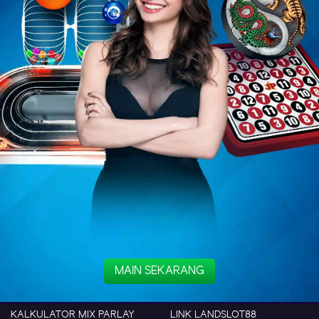
MAIN SEKARANG
KALKULATOR MIX PARLAY
LINK LANDSLOT88