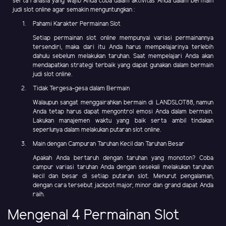
serta rahasia yang wajib Anda coba dalam aktivitas Anda dalam bermain
judi slot online agar semakin menguntungkan :
Pahami Karakter Permainan Slot
Setiap permainan slot online mempunyai variasi permainannya
tersendiri, maka dari itu Anda harus mempelajarinya terlebih
dahulu sebelum melakukan taruhan. Saat mempelajari Anda akan
mendapatkan strategi terbaik yang dapat gunakan dalam bermain
judi slot online.
Tidak Tergesa-gesa dalam Bermain
Walaupun sangat menggairahkan bermain di LANDSLOT88, namun
Anda tetap harus dapat mengontrol emosi Anda dalam bermain.
Lakukan manajemen waktu yang baik serta ambil tindakan
seperlunya dalam melakukan putaran slot online.
Main dengan Campuran Taruhan Kecil dan Taruhan Besar
Apakah Anda bertaruh dengan taruhan yang monoton? Coba
campur variasi taruhan Anda dengan sesekali melakukan taruhan
kecil dan besar di setiap putaran slot. Menurut pengalaman,
dengan cara tersebut jackpot major, minor dan grand dapat Anda
raih.
Mengenal 4 Permainan Slot