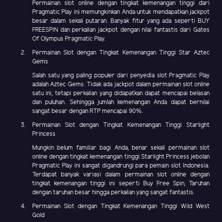
Permainan slot online dengan tingkat kemenangan tinggi dari
Pragmatic Play ini memungkinkan Anda untuk mendapatkan jackpot
besar dalam sekali putaran. Banyak fitur yang ada seperti BUY
FREESPIN dan perkalian jackpot dengan nilai fantastis dari Gates
Of Olympus Pragmatic Play.
Permainan Slot dengan Tingkat Kemenangan Tinggi Star Aztec
Gems
Salah satu yang paling populer dari penyedia slot Pragmatic Play
adalah Aztec Gems. Tidak ada jackpot dalam permainan slot online
satu ini, tetapi perkalian yang didapatkan dapat mencapai belasan
dan puluhan. Sehingga jumlah kemenangan Anda dapat bernilai
sangat besar dengan RTP mencapai 90%.
Permainan Slot dengan Tingkat Kemenangan Tinggi Starlight
Princess
Mungkin belum familiar bagi Anda, benar sekali permainan slot
online dengan tingkat kemenangan tinggi Starlight Princess jebolan
Pragmatic Play ini sangat digandrungi para pemain slot Indonesia.
Terdapat banyak variasi dalam permainan slot online dengan
tingkat kemenangan tinggi ini seperti Buy Free Spin, Taruhan
dengan taruhan besar hingga perkalian yang sangat fantastis.
Permainan Slot dengan Tingkat Kemenangan Tinggi Wild West
Gold